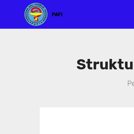
PAFI
Struktu
P